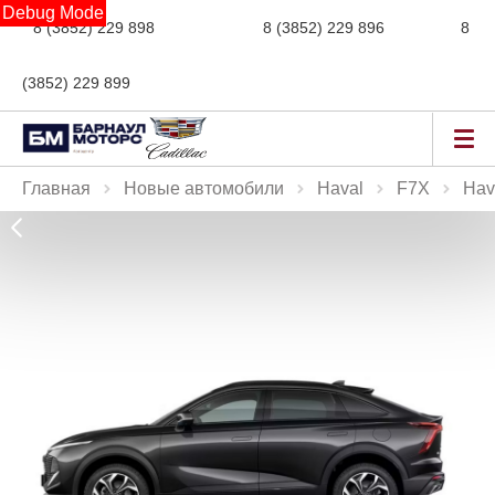
Debug Mode
8 (3852) 229 898
новые авто,
8 (3852) 229 896
сервис,
8
(3852) 229 899
авто с пробегом
Главная
Новые автомобили
Haval
F7X
Hav