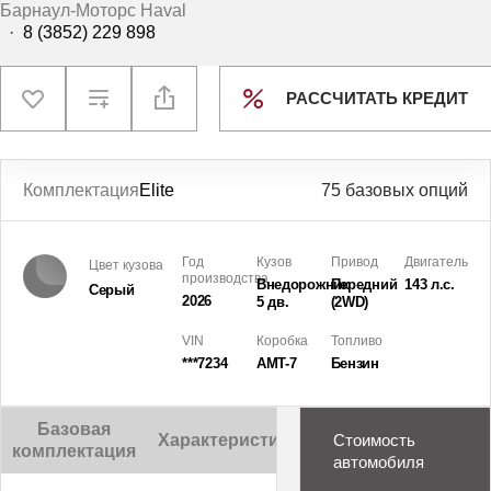
Барнаул-Моторс Haval
·
8 (3852) 229 898
РАССЧИТАТЬ КРЕДИТ
Комплектация
Elite
75 базовых опций
Год
Кузов
Привод
Двигатель
Цвет кузова
производства
Внедорожник
Передний
143 л.с.
Серый
2026
5 дв.
(2WD)
VIN
Коробка
Топливо
***7234
AMT-7
Бензин
Базовая
Характеристики
Описание
Стоимость
комплектация
автомобиля