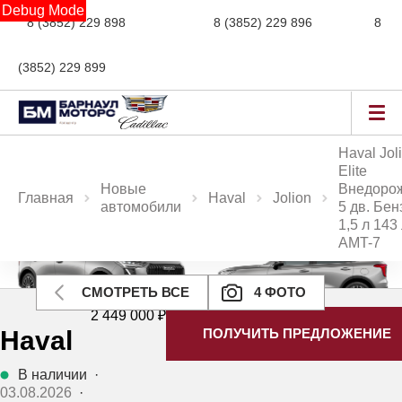
Debug Mode
8 (3852) 229 898
новые авто,
8 (3852) 229 896
сервис,
8
(3852) 229 899
авто с пробегом
Haval Jol
Elite
Новые
Внедоро
Главная
Haval
Jolion
автомобили
5 дв. Бен
1,5 л 143 
AMT-7
Ещё 2 фото
СМОТРЕТЬ ВСЕ
4 ФОТО
2 449 000 ₽
Haval
ПОЛУЧИТЬ ПРЕДЛОЖЕНИЕ
В наличии
·
03.08.2026
·