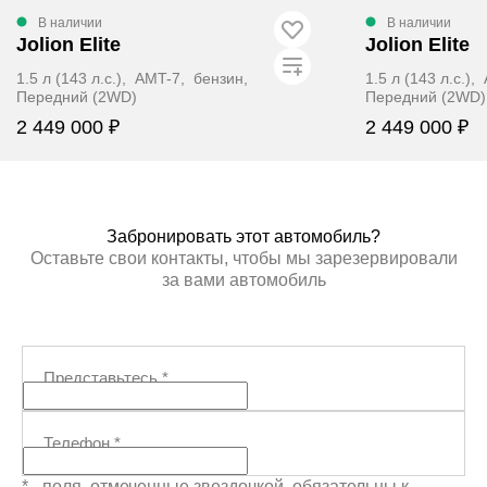
В наличии
В наличии
Jolion Elite
Jolion Elite
1.5 л (143 л.с.), AMT-7, бензин,
1.5 л (143 л.с.)
Передний (2WD)
Передний (2WD)
2 449 000 ₽
2 449 000 ₽
ЗАБРОНИРОВАТЬ
ЗАБР
Забронировать этот автомобиль?
Оставьте свои контакты, чтобы мы зарезервировали
за вами автомобиль
Представьтесь
*
Телефон
*
* - поля, отмеченные звездочкой, обязательны к