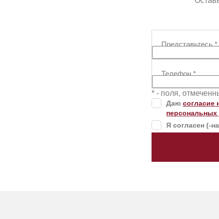
Оставь
Представьтесь
*
Телефон
*
* - поля, отмечен
Даю
согласие 
персональных
Я согласен (-н