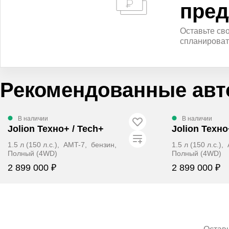
пред
Оставьте св
спланироват
Рекомендованные авт
В наличии
В наличии
Jolion Техно+ / Tech+
Jolion Техно
1.5 л (150 л.с.), AMT-7, бензин,
1.5 л (150 л.с.)
Полный (4WD)
Полный (4WD)
2 899 000 ₽
2 899 000 ₽
ЗАБРОНИРОВАТЬ
ЗАБР