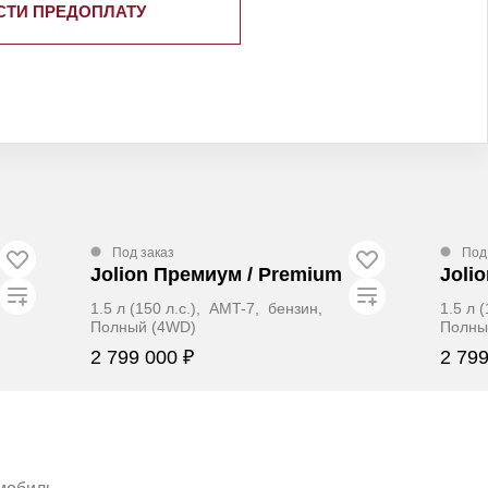
СТИ ПРЕДОПЛАТУ
Под заказ
Под
Jolion Премиум / Premium
Joli
1.5 л (150 л.с.), AMT-7, бензин,
1.5 л 
Полный (4WD)
Полны
2 799 000 ₽
2 799
ЗАБРОНИРОВАТЬ