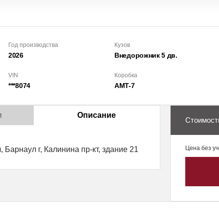
Год производства
Кузов
2026
Внедорожник 5 дв.
VIN
Коробка
***8074
AMT-7
и
Описание
Стоимост
Цена без уч
 Барнаул г, Калинина пр-кт, здание 21