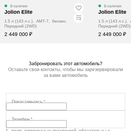
В наличии
В наличии
Jolion Elite
Jolion Elite
1.5 л (143 л.с.), AMT-7, бензин,
1.5 л (143 л.с.)
Передний (2WD)
Передний (2WD)
2 449 000 ₽
2 449 000 ₽
ЗАБРОНИРОВАТЬ
ЗАБР
Забронировать этот автомобиль?
Оставьте свои контакты, чтобы мы зарезервировали
за вами автомобиль
Представьтесь
*
Телефон
*
* - поля, отмеченные звездочкой, обязательны к