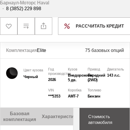
Барнаул-Моторс Haval
·
8 (3852) 229 898
РАССЧИТАТЬ КРЕДИТ
Комплектация
Elite
75 базовых опций
Год
Кузов
Привод
Двигатель
Цвет кузова
производства
Внедорожник
Передний
143 л.с.
Черный
2026
5 дв.
(2WD)
VIN
Коробка
Топливо
***5353
AMT-7
Бензин
Базовая
Характеристики
Описание
Стоимость
комплектация
автомобиля