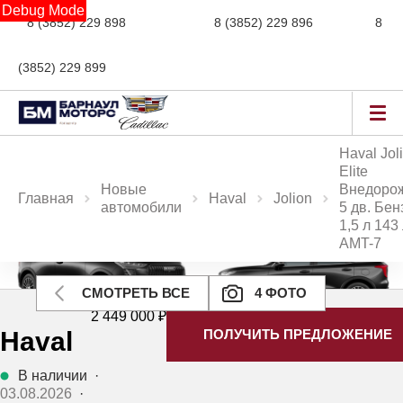
Debug Mode
8 (3852) 229 898
новые авто,
8 (3852) 229 896
сервис,
8
(3852) 229 899
авто с пробегом
Haval Jol
Elite
Новые
Внедоро
Главная
Haval
Jolion
автомобили
5 дв. Бен
1,5 л 143 
AMT-7
Ещё 2 фото
СМОТРЕТЬ ВСЕ
4 ФОТО
2 449 000 ₽
Haval
ПОЛУЧИТЬ ПРЕДЛОЖЕНИЕ
В наличии
·
03.08.2026
·