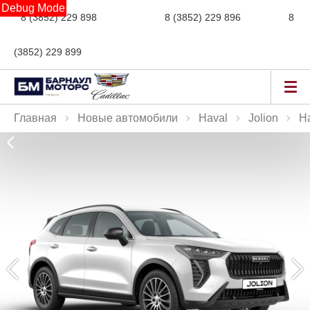
Debug Mode
8 (3852) 229 898
новые авто,
8 (3852) 229 896
сервис,
8
(3852) 229 899
авто с пробегом
Главная
Новые автомобили
Haval
Jolion
Ha