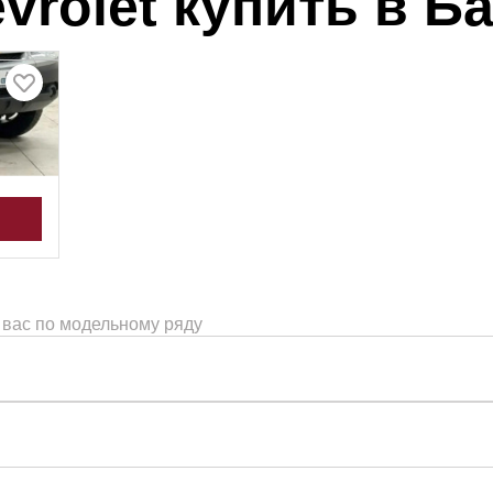
vrolet купить в Б
олный
 вас по модельному ряду