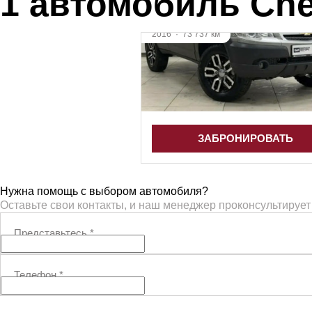
1 автомобиль Che
2016
·
73 737 км
Chevrolet Niva
1.7 л (80 л.с.), МКПП, бензин, п
795 000 ₽
ЗАБРОНИРОВАТЬ
Нужна помощь с выбором автомобиля?
Оставьте свои контакты, и наш менеджер проконсультирует
Представьтесь
*
Телефон
*