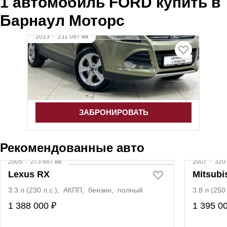
1 автомобиль FORD купить в
Барнаул Моторс
2013
·
211 087 км
FORD KUGA
1.6 л (150 л.с.), АКПП, бензин, полный
1 255 000 ₽
ЗАБРОНИРОВАТЬ
Рекомендованные авто
2005
·
273 687 км
2007
·
320 
Lexus RX
Mitsubi
3.3 л (230 л.с.), АКПП, бензин, полный
3.8 л (25
1 388 000 ₽
1 395 0