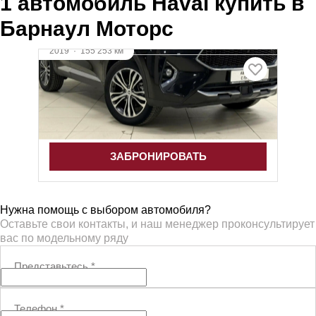
1 автомобиль Haval купить в
Барнаул Моторс
2019
·
155 253 км
Haval F7
2 л (190 л.с.), Робот, бензин, полный
1 700 000 ₽
ЗАБРОНИРОВАТЬ
Нужна помощь с выбором автомобиля?
Оставьте свои контакты, и наш менеджер проконсультирует
вас по модельному ряду
Представьтесь
*
Телефон
*