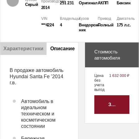
производства
251 231
Оригинал
АКПП
Бензин
Серый
2014
VIN
Владельцы
Кузов
Привод
Двигатель
***4224
4
Внедорож­
Полный
175 л.с.
ник
Характеристики
Описание
Стоимость
автомобиля
В продаже автомобиль
Цена
1 632 000 ₽
Hyundai Santa Fe ’2014
без
г.в.
учета
выгод
Автомобиль в
ЗАБРОНИРО
идеальном
техническом и
косметическом
состоянии
Бережная