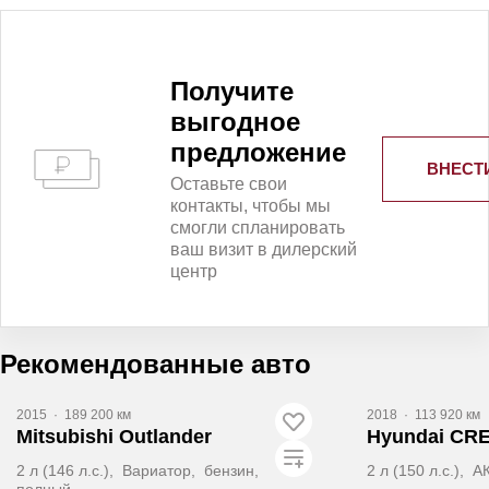
Получитe
выгодное
предложение
ВНЕСТ
Оставьте свои
контакты, чтобы мы
смогли спланировать
ваш визит в дилерский
центр
Рекомендованные авто
2015
·
189 200 км
2018
·
113 920 км
Mitsubishi Outlander
Hyundai CR
2 л (146 л.с.), Вариатор, бензин,
2 л (150 л.с.),