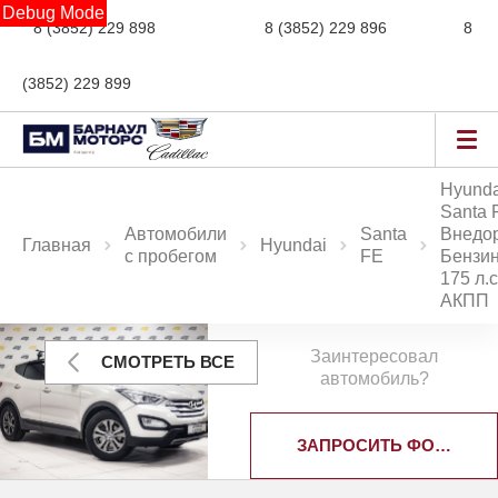
Debug Mode
8 (3852) 229 898
новые авто,
8 (3852) 229 896
сервис,
8
(3852) 229 899
авто с пробегом
Hyunda
Santa 
Автомобили
Santa
Внедо
Главная
Hyundai
с пробегом
FE
Бензин
175 л.с
АКПП
Заинтересовал
СМОТРЕТЬ ВСЕ
автомобиль?
ЗАПРОСИТЬ ФОТОГРА