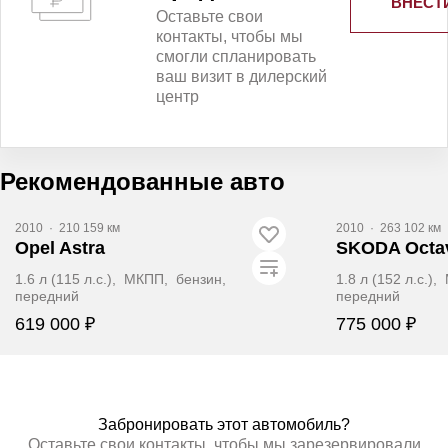
ВНЕСТ
Оставьте свои
контакты, чтобы мы
смогли спланировать
ваш визит в дилерский
центр
Рекомендованные авто
2010
·
210 159 км
2010
·
263 102 км
Opel Astra
SKODA Octa
1.6 л (115 л.с.), МКПП, бензин,
1.8 л (152 л.с.)
передний
передний
619 000 ₽
775 000 ₽
ЗАБРОНИРОВАТЬ
ЗАБР
Забронировать этот автомобиль?
Оставьте свои контакты, чтобы мы зарезервировали