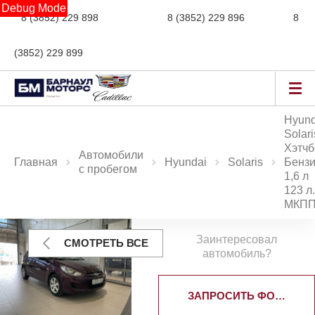
Debug Mode
8 (3852) 229 898
новые авто,
8 (3852) 229 896
сервис,
8
(3852) 229 899
авто с пробегом
Hyund
Solari
Хэтчб
Автомобили
Главная
Hyundai
Solaris
Бенз
с пробегом
1,6 л
123 л.
МКП
Заинтересовал
СМОТРЕТЬ ВСЕ
автомобиль?
ЗАПРОСИТЬ ФОТОГРА