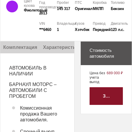
Цвет
Год
Пробег
ПТС
Коробка
Топливо
кузова
производства
145 317
Оригинал
МКПП
Бензин
Фиолетовый
2013
VIN
Владельцы
Кузов
Привод
Двигатель
***6460
1
Хэтчбек
Передний
123 л.с.
Комплектация
Характеристики
Описание
Стоимость
автомобиля
АВТОМОБИЛЬ В
Цена без
689 000 ₽
НАЛИЧИИ
учета
выгод
БАРНАУЛ МОТОРС –
АВТОМОБИЛИ С
ЗАБРОНИРО
ПРОБЕГОМ
Комиссионная
продажа Вашего
автомобиля.
Срочный выкуп