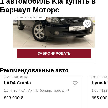
1 автомобиль Kia купить в
Барнаул Моторс
2009
·
237 856 км
Kia Rio
1.4 л (97 л.с.), АКПП, бензин, передний
638 000 ₽
ЗАБРОНИРОВАТЬ
Рекомендованные авто
2021
·
90 398 км
2011
·
178 
LADA Granta
Hyundai
1.6 л (98 л.с.), АКПП, бензин, передний
1.6 л (12
823 000 ₽
685 000