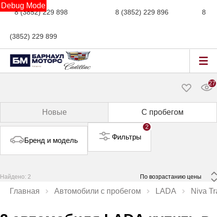
Debug Mode
8 (3852) 229 898
новые авто,
8 (3852) 229 896
сервис,
8
(3852) 229 899
авто с пробегом
27
Новые
С пробегом
2
Фильтры
Бренд и модель
Найдено: 2
 По возрастанию цены 
Главная
Автомобили с пробегом
LADA
Niva Tr