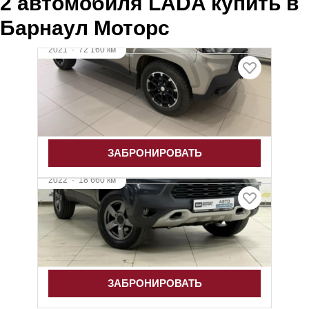
2 автомобиля LADA купить в
Барнаул Моторс
2021
·
72 160 км
LADA Niva Travel
1.7 л (80 л.с.), МКПП, бензин, полный
1 083 000 ₽
ЗАБРОНИРОВАТЬ
2022
·
18 660 км
LADA Niva Travel
1.7 л (80 л.с.), МКПП, бензин, полный
1 249 000 ₽
ЗАБРОНИРОВАТЬ