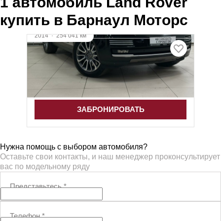
1 автомобиль Land Rover
купить в Барнаул Моторс
2014
·
254 041 км
Land Rover Range Rover
4.4 л (339 л.с.), АКПП, дизель, полный
3 878 000 ₽
ЗАБРОНИРОВАТЬ
Нужна помощь с выбором автомобиля?
Оставьте свои контакты, и наш менеджер проконсультирует
вас по модельному ряду
Представьтесь
*
Телефон
*