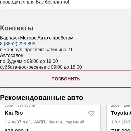
проводится для Вас бесплатно!
Контакты
Барнаул-Моторс Авто с пробегом
8 (3852) 229 899
г. Барнаул, проспект Калинина 21
Автосалон
по будням с 09:00 до 19:00
суббота-воскресенье с 09:00 до 18:00
ПОЗВОНИТЬ
Рекомендованные авто
2009
·
237 856 км
2004
·
269 
Kia Rio
Toyota 
1.4 л (97 л.с.), АКПП, бензин, передний
1.8 л (12