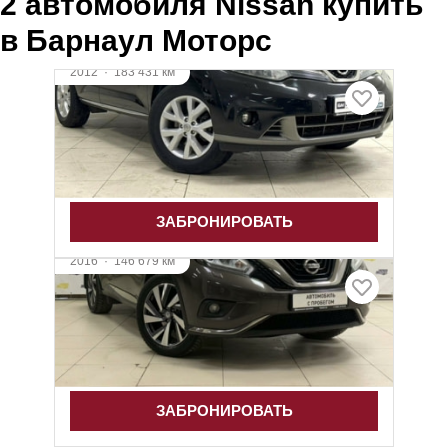
2 автомобиля Nissan купить
в Барнаул Моторс
2012
·
183 431 км
Nissan Murano
3.5 л (249 л.с.), Вариатор, бензин, полный
1 475 000 ₽
ЗАБРОНИРОВАТЬ
2016
·
146 679 км
Nissan Murano
3.5 л (249 л.с.), Вариатор, бензин, полный
2 360 000 ₽
ЗАБРОНИРОВАТЬ