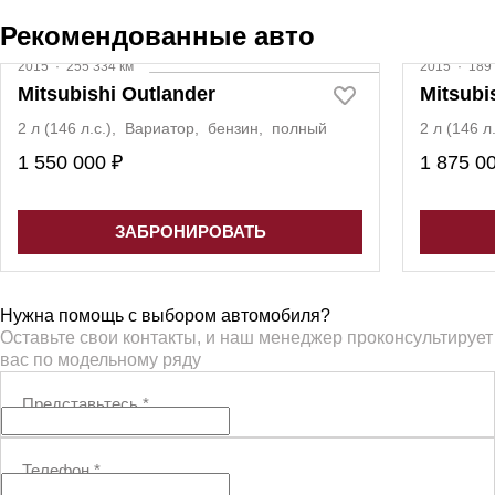
Рекомендованные авто
2015
·
255 334 км
2015
·
189 
Mitsubishi Outlander
Mitsubi
2 л (146 л.с.), Вариатор, бензин, полный
2 л (146 
1 550 000 ₽
1 875 0
ЗАБРОНИРОВАТЬ
Нужна помощь с выбором автомобиля?
Оставьте свои контакты, и наш менеджер проконсультирует
вас по модельному ряду
Представьтесь
*
Телефон
*