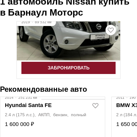
1 автомобиль Nissan купить
в Барнаул Моторс
2019
·
89 532 км
Nissan Terrano
2 л (143 л.с.), АКПП, бензин, полный
1 570 000 ₽
ЗАБРОНИРОВАТЬ
Рекомендованные авто
2014
·
251 231 км
2011
·
190 
Hyundai Santa FE
BMW X
2.4 л (175 л.с.), АКПП, бензин, полный
2 л (184 
1 600 000 ₽
1 650 0