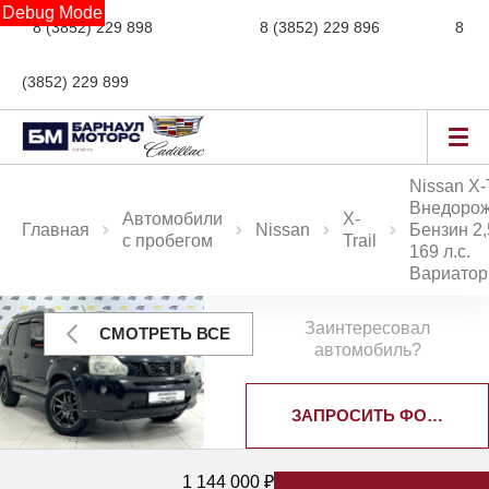
Debug Mode
8 (3852) 229 898
новые авто,
8 (3852) 229 896
сервис,
8
(3852) 229 899
авто с пробегом
Nissan X-T
Внедоро
Автомобили
X-
Главная
Nissan
Бензин 2,
с пробегом
Trail
169 л.с.
Вариатор
Заинтересовал
СМОТРЕТЬ ВСЕ
автомобиль?
ЗАПРОСИТЬ ФОТОГРА
1 144 000 ₽