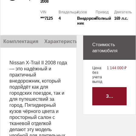
2008
VIN
Владельцы
Кузов
Привод
Двигатель
***7125
4
Внедорож­
Полный
169 л.с.
ник
Комплектация
Характеристики
Описание
Стоимость
автомобиля
Nissan X-Trail II 2008 года
Цена
1 144 000 ₽
— это надёжный и
без
практичный
учета
внедорожник, который
выгод
подойдёт как для
городских поездок, так и
ЗАБРОНИРО
для путешествий за
город. Пятидверный
кузов чёрного цвета и
просторный салон с
тканевой отделкой
делают эту модель
удобной для длительных