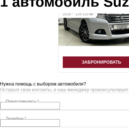
1 автомобиль Suz
2016
·
126 210 км
Suzuki Solio
1.2 л (91 л.с.), Вариатор, бензин,
полный
912 000 ₽
ЗАБРОНИРОВАТЬ
Нужна помощь с выбором автомобиля?
Оставьте свои контакты, и наш менеджер проконсультирует
Представьтесь
*
Телефон
*