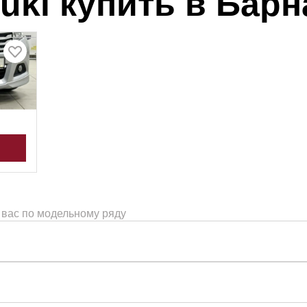
uki купить в Бар
 вас по модельному ряду