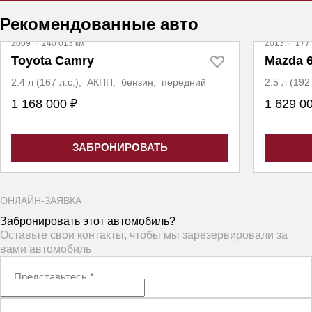
Рекомендованные авто
2009
·
240 013 км
2013
·
177 
Toyota Camry
Mazda 
2.4 л (167 л.с.), АКПП, бензин, передний
2.5 л (19
1 168 000 ₽
1 629 0
ЗАБРОНИРОВАТЬ
ОНЛАЙН-ЗАЯВКА
Забронировать этот автомобиль?
Оставьте свои контакты, чтобы мы зарезервировали за
вами автомобиль
Представьтесь
*