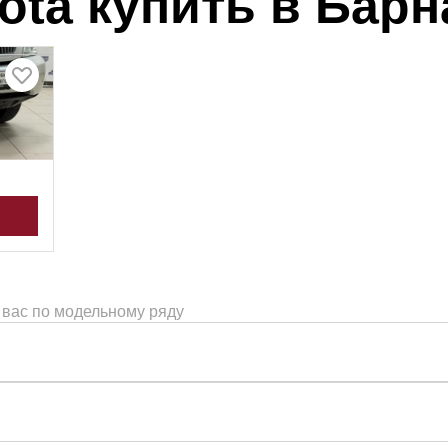
ota купить в Бар
 вас по модельному ряду