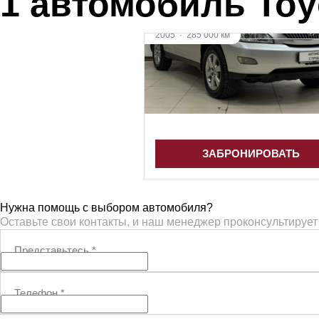
1 автомобиль Toy
2005
·
285 000 км
Toyota Harrier
2.4 л (160 л.с.), АКПП, бензин,
передний
1 205 000 ₽
ЗАБРОНИРОВАТЬ
Нужна помощь с выбором автомобиля?
Оставьте свои контакты, и наш менеджер проконсультирует
Представьтесь
*
Телефон
*