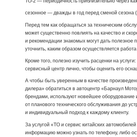
ТО-2 — периодичность приблизительно через каж
сезонное — дважды в год перед сменой сезона (
Перед тем как обращаться за техническим обс
может существенно повлиять на качество и скор
и рекомендации знакомых могут дать полезное пр
уточнить, каким образом осуществляется работа
Кроме того, полезно изучить расценки на услуги
сервисный центр лично, чтобы оценить его осн
А чтобы быть уверенным в качестве произведен
дилера» обратиться в автоцентр «Барнаул Мот
брендами, используют новейшее оборудование 
от планового технического обслуживания до ус
и индивидуальный подход к каждому клиенту.
За услугой «ТО и сервис китайских автомобиле
информацию можно узнать по телефону, либо ос