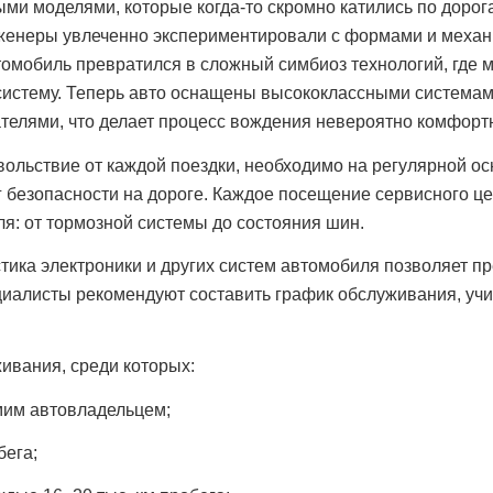
ми моделями, которые когда-то скромно катились по доро
женеры увлеченно экспериментировали с формами и механи
томобиль превратился в сложный симбиоз технологий, где 
систему. Теперь авто оснащены высококлассными система
елями, что делает процесс вождения невероятно комфорт
ольствие от каждой поездки, необходимо на регулярной ос
ог безопасности на дороге. Каждое посещение сервисного ц
я: от тормозной системы до состояния шин.
тика электроники и других систем автомобиля позволяет п
иалисты рекомендуют составить график обслуживания, учит
ивания, среди которых:
мим автовладельцем;
бега;