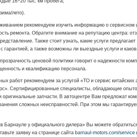
дые 16−20 тыс. км пробега;
зима/лето).
луживанием рекомендуем изучить информацию о сервисном 
ость ремонта. Обратите внимание на репутацию центра: от
едставление. Также стоит узнать, какие услуги предлагает 
 с гарантией, а также возможны ли выездные услуги и како
: прозрачность ценовой политики говорит о надежности комп
ащенность и квалификацию персонала.
ных работ рекомендуем за услугой «ТО и сервис китайских
орс». Сертифицированные специалисты, обладающие опыт
и оригинальные запчасти. В автоцентре Вам предложат ко
транения сложных неисправностей. При этом мы гарантиру
й в Барнауле у официального дилера» Вы можете обратитьс
тавьте заявку на странице сайта
barnaul-motors.com/service