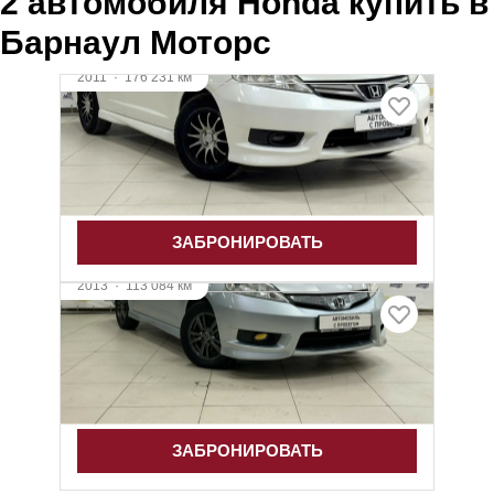
2 автомобиля Honda купить в
Барнаул Моторс
2011
·
176 231 км
Honda Fit Shuttle
1.5 л (120 л.с.), АКПП, бензин, полный
875 000 ₽
ЗАБРОНИРОВАТЬ
2013
·
113 084 км
Honda Fit Shuttle
1.3 л (88 л.с.), Вариатор, гибрид, передний
1 025 000 ₽
ЗАБРОНИРОВАТЬ