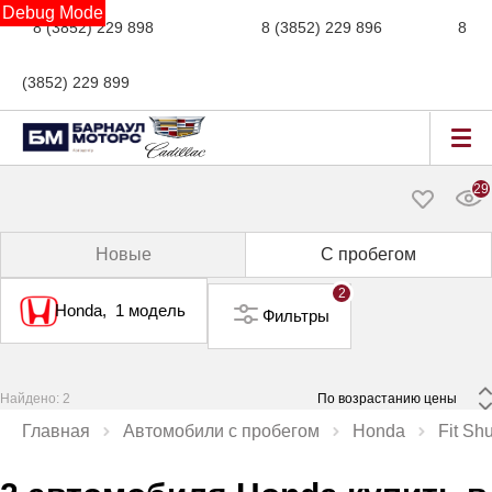
Debug Mode
8 (3852) 229 898
новые авто,
8 (3852) 229 896
сервис,
8
(3852) 229 899
авто с пробегом
29
Новые
С пробегом
2
Honda,
1 модель
Фильтры
Найдено: 2
 По возрастанию цены 
Главная
Автомобили с пробегом
Honda
Fit Shu