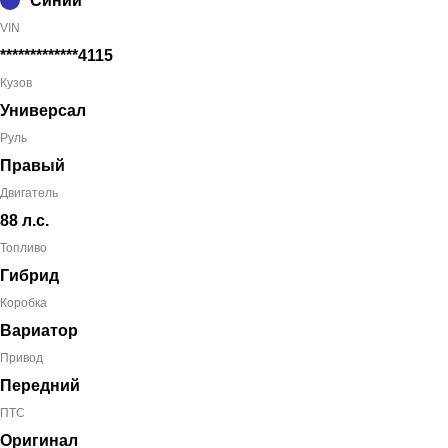
Синий
VIN
*************4115
Кузов
Универсал
Руль
Правый
Двигатель
88 л.с.
Топливо
Гибрид
Коробка
Вариатор
Привод
Передний
ПТС
Оригинал