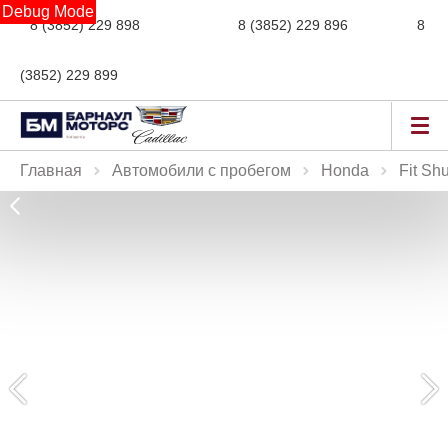
Debug Mode
8 (3852) 229 898
новые авто,
8 (3852) 229 896
сервис,
8
(3852) 229 899
авто с пробегом
Главная
Автомобили с пробегом
Honda
Fit Shu