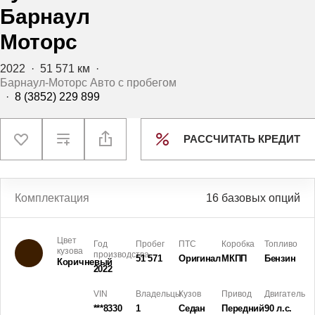
Барнаул
Моторс
2022
·
51 571 км
·
Барнаул-Моторс Авто с пробегом
·
8 (3852) 229 899
РАССЧИТАТЬ КРЕДИТ
Комплектация
16 базовых опций
Цвет
Год
Пробег
ПТС
Коробка
Топливо
кузова
производства
51 571
Оригинал
МКПП
Бензин
Коричневый
2022
VIN
Владельцы
Кузов
Привод
Двигатель
***8330
1
Седан
Передний
90 л.с.