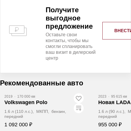
Получитe
выгодное
предложение
ВНЕСТ
Оставьте свои
контакты, чтобы мы
смогли спланировать
ваш визит в дилерский
центр
Рекомендованные авто
2019
·
170 000 км
2023
·
95 615 км
Volkswagen Polo
Новая LADA 
1.6 л (110 л.с.), МКПП, бензин,
1.6 л (90 л.с.),
передний
передний
1 092 000 ₽
955 000 ₽