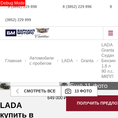
Debug Mode
8 (3852) 229 898
новые авто,
8 (3852) 229 896
сервис,
8
(3852) 229 899
авто с пробегом
LADA
Granta
Седан
Автомобили
Главная
LADA
Granta
Бензин
с пробегом
1,6 л
90 л.с.
МКПП
Ещё 11 фото
СМОТРЕТЬ ВСЕ
13 ФОТО
649 000 ₽
LADA
ПОЛУЧИТЬ ПРЕДЛ
купить в