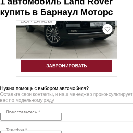
1 автомобиль Land Rover
купить в Барнаул Моторс
2014
·
254 041 км
Land Rover Range Rover
4.4 л (339 л.с.), АКПП, дизель, полный
4 011 000 ₽
ЗАБРОНИРОВАТЬ
Нужна помощь с выбором автомобиля?
Оставьте свои контакты, и наш менеджер проконсультирует
вас по модельному ряду
Представьтесь
*
Телефон
*