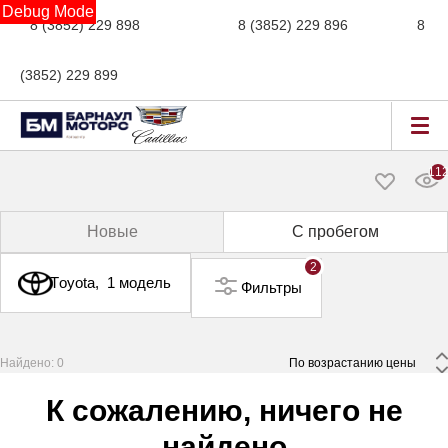
Debug Mode
8 (3852) 229 898
новые авто,
8 (3852) 229 896
сервис,
8
(3852) 229 899
авто с пробегом
11
Новые
С пробегом
2
Toyota,
1 модель
Фильтры
Найдено: 0
 По возрастанию цены 
К сожалению, ничего не
найдено