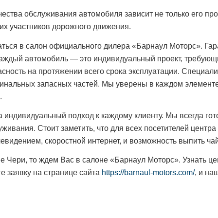
чества обслуживания автомобиля зависит не только его про
гих участников дорожного движения.
ться в салон официального дилера «Барнаул Моторс». Гар
каждый автомобиль — это индивидуальный проект, требующ
сность на протяжении всего срока эксплуатации. Специал
инальных запасных частей. Мы уверены в каждом элементе
.
 индивидуальный подход к каждому клиенту. Мы всегда гот
уживания. Стоит заметить, что для всех посетителей центр
видением, скоростной интернет, и возможность выпить чай
Чери, то ждем Вас в салоне «Барнаул Моторс». Узнать цен
те заявку на странице сайта
https://barnaul-motors.com/
, и н