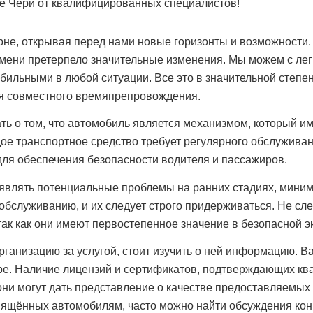
не, открывая перед нами новые горизонты и возможности. 
мени претерпело значительные изменения. Мы можем с лег
ильными в любой ситуации. Все это в значительной степе
ля совместного времяпрепровождения.
ть о том, что автомобиль является механизмом, который им
ое транспортное средство требует регулярного обслуживан
для обеспечения безопасности водителя и пассажиров.
являть потенциальные проблемы на ранних стадиях, миним
обслуживанию, и их следует строго придерживаться. Не сл
 так как они имеют первостепенное значение в безопасной 
ганизацию за услугой, стоит изучить о ней информацию. В
е. Наличие лицензий и сертификатов, подтверждающих кв
ни могут дать представление о качестве предоставляемых 
вящённых автомобилям, часто можно найти обсуждения кон