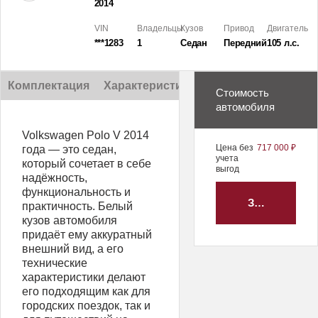
2014
VIN
Владельцы
Кузов
Привод
Двигатель
***1283
1
Седан
Передний
105 л.с.
Комплектация
Характеристики
Описание
Стоимость
автомобиля
Volkswagen Polo V 2014
Цена без
717 000 ₽
года — это седан,
учета
который сочетает в себе
выгод
надёжность,
функциональность и
ЗАБРОНИРО
практичность. Белый
кузов автомобиля
придаёт ему аккуратный
внешний вид, а его
технические
характеристики делают
его подходящим как для
городских поездок, так и