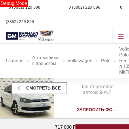
Debug Mode
8 (3852) 229 898
новые авто,
8 (3852) 229 896
сервис,
8
(3852) 229 899
авто с пробегом
Vol
Polo
Автомобили
Главная
Volkswagen
Polo
Бенз
с пробегом
л 10
МК
Заинтересовал
СМОТРЕТЬ ВСЕ
автомобиль?
ЗАПРОСИТЬ ФОТОГРА
717 000 ₽