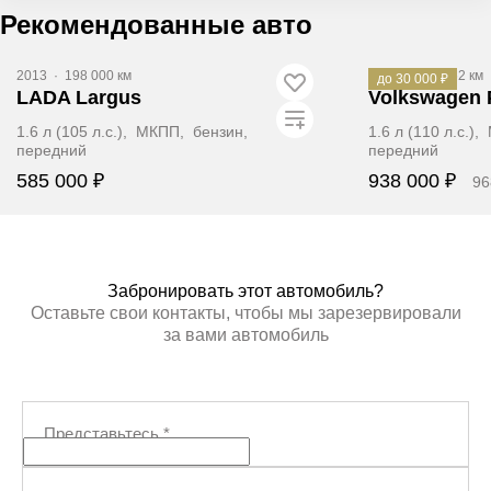
Рекомендованные авто
2013
·
198 000 км
2017
·
163 862 км
до 30 000 ₽
LADA Largus
Volkswagen 
1.6 л (105 л.с.), МКПП, бензин,
1.6 л (110 л.с.)
передний
передний
585 000 ₽
938 000 ₽
96
ЗАБРОНИРОВАТЬ
ЗАБР
Забронировать этот автомобиль?
Оставьте свои контакты, чтобы мы зарезервировали
за вами автомобиль
Представьтесь
*