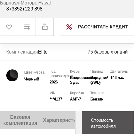
Барнаул-Моторс Haval
·
8 (3852) 229 898
РАССЧИТАТЬ КРЕДИТ
Комплектация
Elite
75 базовых опций
Год
Кузов
Привод
Двигатель
Цвет кузова
производства
Внедорожник
Передний
143 л.с.
Черный
2026
5 дв.
(2WD)
VIN
Коробка
Топливо
***4137
AMT-7
Бензин
Базовая
Характеристики
Описание
Стоимость
комплектация
автомобиля