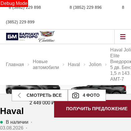
Debug Mode
8 (3852) 229 898
новые авто,
8 (3852) 229 896
сервис,
8
(3852) 229 899
авто с пробегом
Haval Jol
Elite
Новые
Внедоро
Главная
Haval
Jolion
автомобили
5 дв. Бен
1,5 л 143 
AMT-7
Ещё 2 фото
СМОТРЕТЬ ВСЕ
4 ФОТО
2 449 000 ₽
Haval
ПОЛУЧИТЬ ПРЕДЛОЖЕНИЕ
В наличии
·
03.08.2026
·