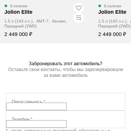
В наличии
В наличии
Jolion Elite
Jolion Elite
1.5 л (143 л.с.), AMT-7, бензин,
1.5 л (143 л.с.)
Передний (2WD)
Передний (2WD)
2 449 000 ₽
2 449 000 ₽
ЗАБРОНИРОВАТЬ
ЗАБР
Забронировать этот автомобиль?
Оставьте свои контакты, чтобы мы зарезервировали
за вами автомобиль
Представьтесь
*
Телефон
*
* - поля, отмеченные звездочкой, обязательны к