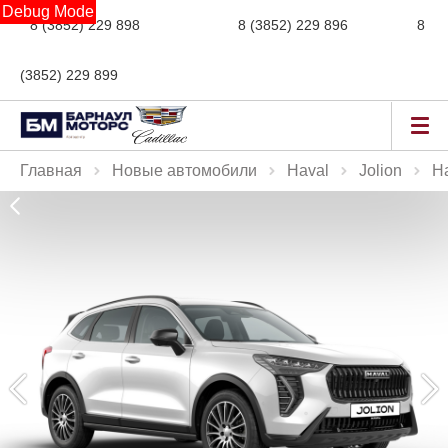
Debug Mode
8 (3852) 229 898
новые авто,
8 (3852) 229 896
сервис,
8
(3852) 229 899
авто с пробегом
Главная
Новые автомобили
Haval
Jolion
Ha